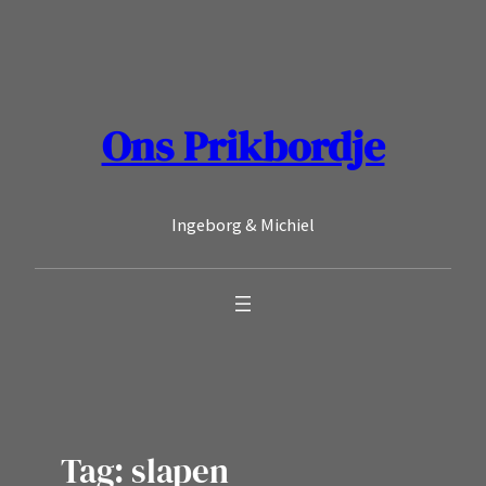
Ga
naar
de
inhoud
Ons Prikbordje
Ingeborg & Michiel
Tag:
slapen