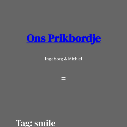
Ga
naar
de
inhoud
Ons Prikbordje
Ingeborg & Michiel
Tag:
smile