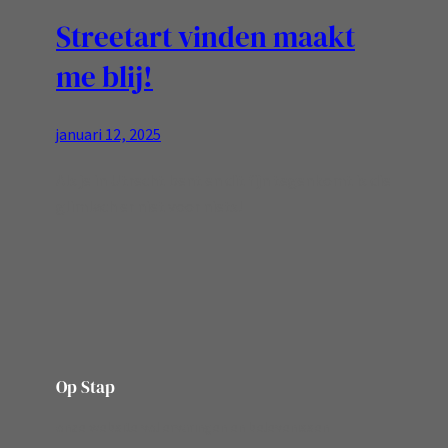
Streetart vinden maakt
me blij!
januari 12, 2025
Als je in Utrecht bent en dit fijn tegenkomt is die
glimlach er niet voor niets!
Op Stap
onze website vol ervaringen en belevenissen