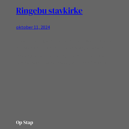
Ringebu stavkirke
oktober 11, 2024
Is een prachtige houten staafkerk! We konden er
omheen en kijken.. Blijft bijzonder dat er echt
twee zijden en kleuren zijn de natuur is duidelijk
aan het werk! De kerk was dicht toch fijn er te
zijn
Op Stap