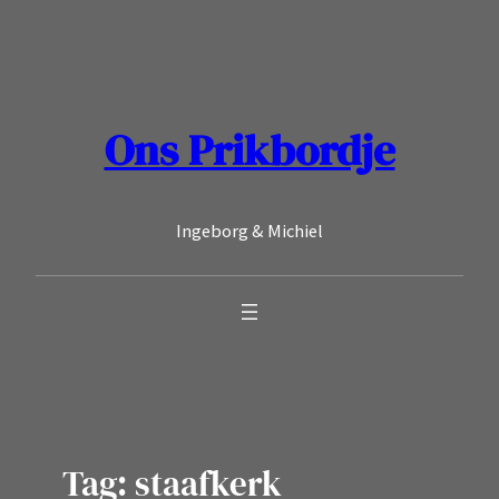
Ga
naar
de
inhoud
Ons Prikbordje
Ingeborg & Michiel
Tag:
staafkerk