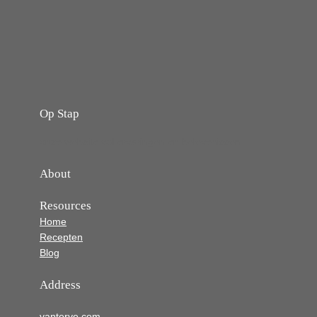
Op Stap
onze website vol ervaringen en belevenissen
About
Resources
Home
Recepten
Blog
Address
vanterve.com