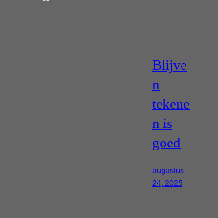
Blijve
n
tekene
n is
goed
augustus
24, 2025