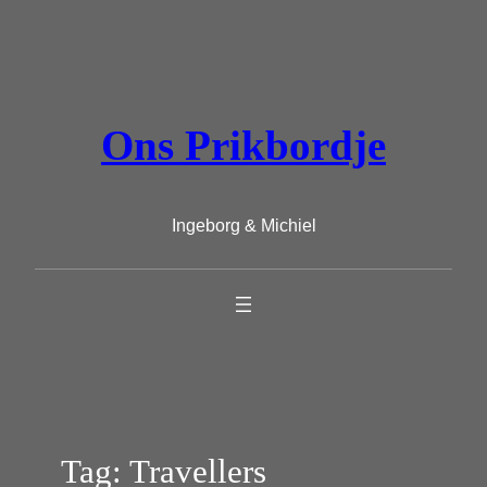
Ga
naar
de
inhoud
Ons Prikbordje
Ingeborg & Michiel
Tag:
Travellers