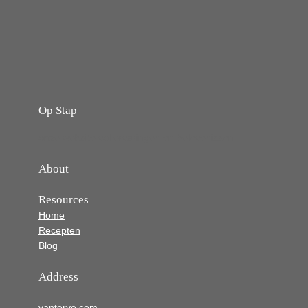
Op Stap
onze website vol ervaringen en belevenissen
About
Resources
Home
Recepten
Blog
Address
vanterve.com