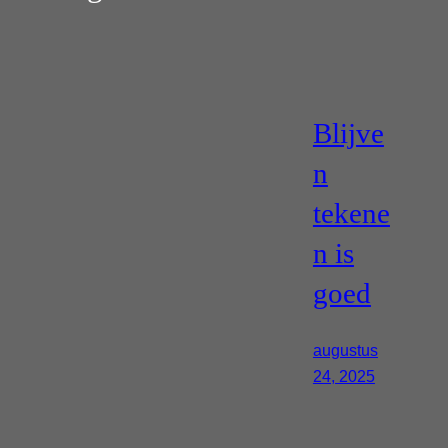
Blijve
n
tekene
n is
goed
augustus
24, 2025