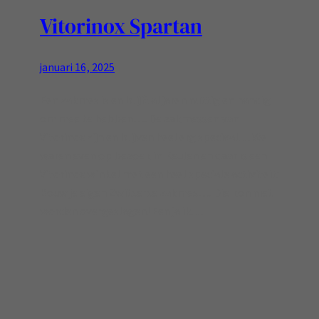
Vitorinox Spartan
januari 16, 2025
Een zakmes is en blijft al jaren nuttig en handig
om mee te hebben…. De zakmessen van
Vitorinox zijn en blijven heel erg speciaal… We
waren even op bezoek in Keulen en daar is een
Vitorinox winkel met een heel speciale activiteit:
Bouw je eigen Zwitserse zakmes…. Die kon niet
worden overgeslagen! Een ja ik…