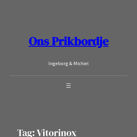
Ga
naar
de
inhoud
Ons Prikbordje
Ingeborg & Michiel
Tag:
Vitorinox