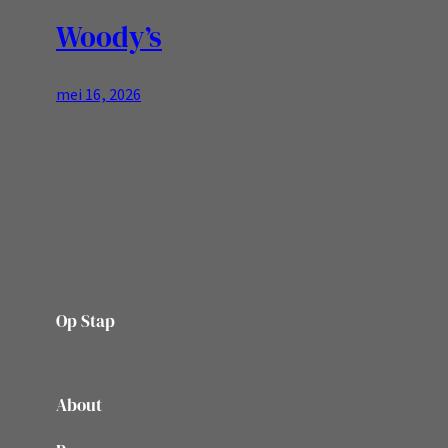
Woody’s
mei 16, 2026
was prima
Op Stap
onze website vol ervaringen en belevenissen
About