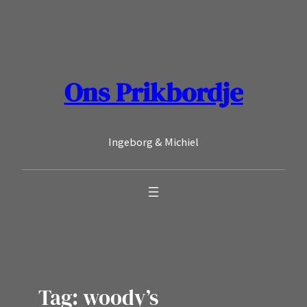
Ga
naar
de
inhoud
Ons Prikbordje
Ingeborg & Michiel
Tag:
woody’s