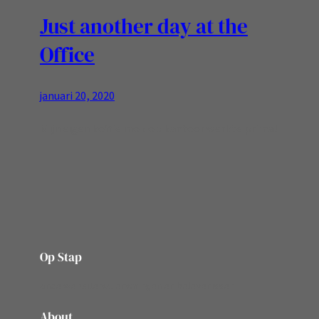
Just another day at the
Office
januari 20, 2020
Mijn eigen koffie mok op kantoor werkte prima!
Op Stap
onze website vol ervaringen en belevenissen
About