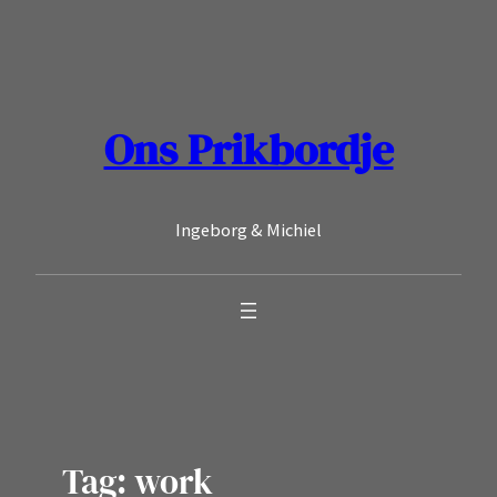
Ga
naar
de
inhoud
Ons Prikbordje
Ingeborg & Michiel
Tag:
work