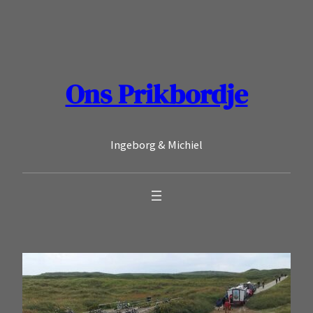
Ga
naar
de
inhoud
Ons Prikbordje
Ingeborg & Michiel