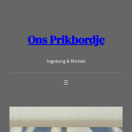
Ga
naar
de
inhoud
Ons Prikbordje
Ingeborg & Michiel