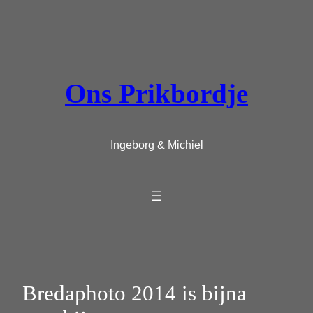
Ga
naar
de
inhoud
Ons Prikbordje
Ingeborg & Michiel
Bredaphoto 2014 is bijna