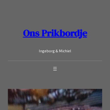
Ga
naar
de
inhoud
Ons Prikbordje
Ingeborg & Michiel