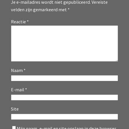
Je e-mailadres wordt niet gepubliceerd.
Vereiste
velden zijn gemarkeerd met
*
Reactie
*
Naam
*
E-mail
*
Site
Mijn naam, e-mail en site opslaan in deze browser