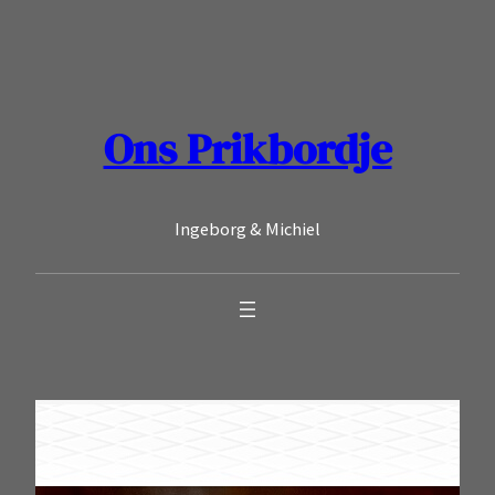
Ga
naar
de
inhoud
Ons Prikbordje
Ingeborg & Michiel