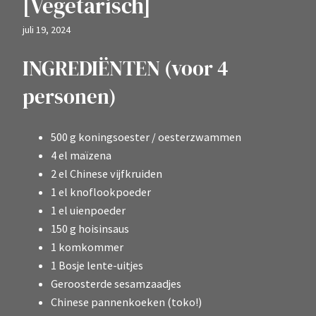
[Vegetarisch]
juli 19, 2024
INGREDIËNTEN (voor 4
personen)
500 g koningsoester / oesterzwammen
4 el maïzena
2 el Chinese vijfkruiden
1 el knoflookpoeder
1 el uienpoeder
150 g hoisinsaus
1 komkommer
1 Bosje lente-uitjes
Geroosterde sesamzaadjes
Chinese pannenkoeken (toko!)