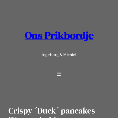
Ga
naar
de
inhoud
Ons Prikbordje
Ingeborg & Michiel
Crispy ´Duck´ pancakes