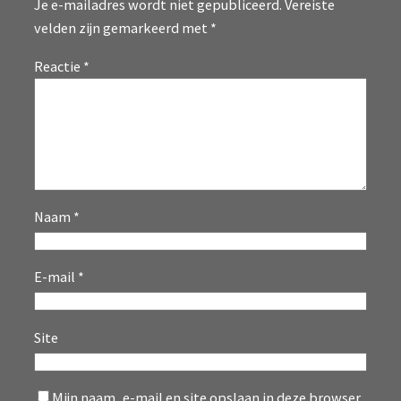
Je e-mailadres wordt niet gepubliceerd.
Vereiste
velden zijn gemarkeerd met
*
Reactie
*
Naam
*
E-mail
*
Site
Mijn naam, e-mail en site opslaan in deze browser