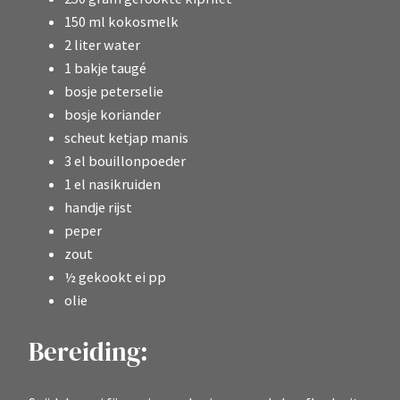
150 ml kokosmelk
2 liter water
1 bakje taugé
bosje peterselie
bosje koriander
scheut ketjap manis
3 el bouillonpoeder
1 el nasikruiden
handje rijst
peper
zout
½ gekookt ei pp
olie
Bereiding: