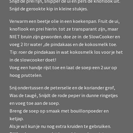
Snijd de prei fijn, snipper de ui en pers de knoflook uit.
Snijd de gerookte kip in kleine stukjes.
Verwarm een beetje olie in een koekenpan. Fruit de ui,
knoflook en prei hierin. tot ze transparant zijn, maar
NIET bruin zijn geworden. doe ze in de SlowCooker en
voeg 2 ltr water ,de pindakaas en de kokosmelk toe.
Tip: roer de pindakaas in wat kokosmelk los voor je het
in de slowcooker doet!
Voeg een handje rijst toe en laat de soep een 2 uur op
hoog pruttelen.
Snij ondertussen de peterselie en de koriander grof,
Was de taugé, Snijdt de rode peper in dunne ringetjes
en voeg toe aan de soep.
Breng de soep op smaak met bouillonpoeder en
ketjap.
Als je wil kun je nu nog extra kruiden te gebruiken.