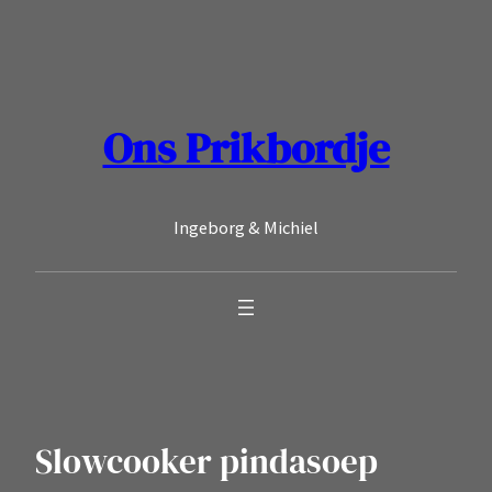
Ga
naar
de
inhoud
Ons Prikbordje
Ingeborg & Michiel
Slowcooker pindasoep