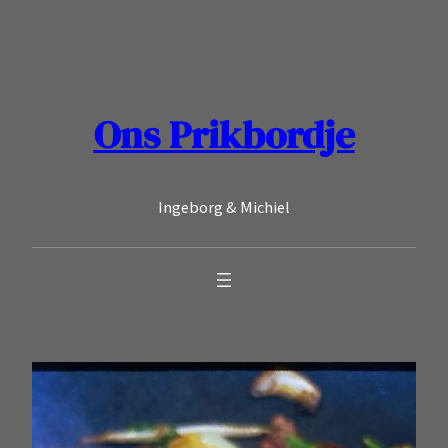
Ga
naar
de
inhoud
Ons Prikbordje
Ingeborg & Michiel