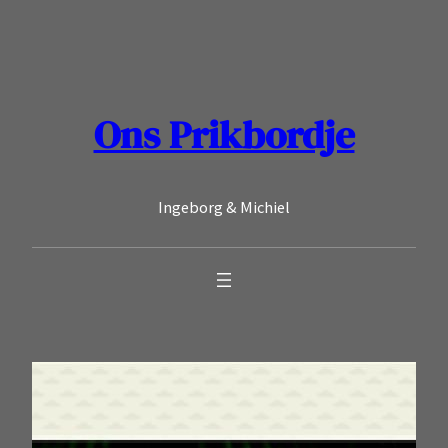
Ga
naar
de
inhoud
Ons Prikbordje
Ingeborg & Michiel