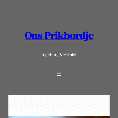
Ga
naar
de
inhoud
Ons Prikbordje
Ingeborg & Michiel