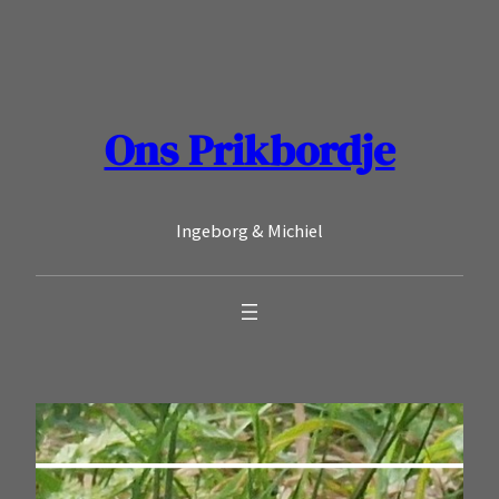
Ga
naar
de
inhoud
Ons Prikbordje
Ingeborg & Michiel