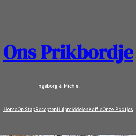
Ons Prikbordje
Ingeborg & Michiel
Home
Op Stap
Recepten
Hulpmiddelen
Koffie
Onze Pootjes