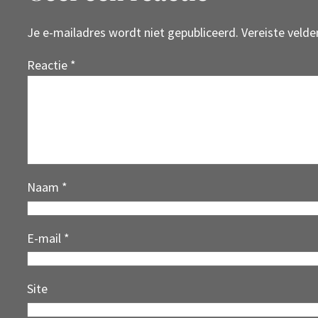
Je e-mailadres wordt niet gepubliceerd.
Vereiste veld
Reactie
*
Naam
*
E-mail
*
Site