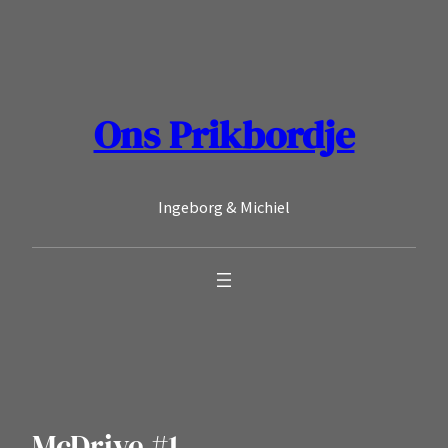
Ga
naar
de
inhoud
Ons Prikbordje
Ingeborg & Michiel
McDrive #1