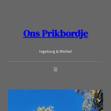
Ga
naar
de
inhoud
Ons Prikbordje
Ingeborg & Michiel