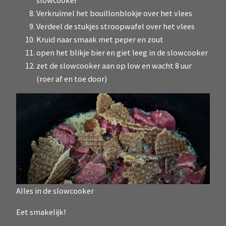
slowcooker
Verkruimel het bouillonblokje over het vlees
Verdeel de stukjes stroopwafel over het vlees
Kruid naar smaak met peper en zout
open het blikje bier en giet leeg in de slowcooker
zet de slowcooker aan op low en wacht 8 uur
(roer af en toe door)
Alles in de slowcooker
Eet smakelijk!