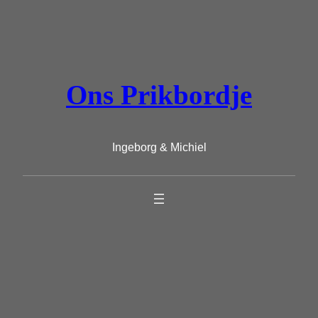
Ga
naar
de
inhoud
Ons Prikbordje
Ingeborg & Michiel