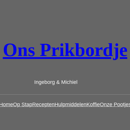
Ons Prikbordje
Ingeborg & Michiel
Home
Op Stap
Recepten
Hulpmiddelen
Koffie
Onze Pootje