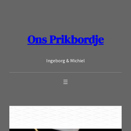
Ga
naar
de
inhoud
Ons Prikbordje
Ingeborg & Michiel