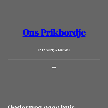
Ga
naar
de
inhoud
Ons Prikbordje
Ingeborg & Michiel
Onderweg naar huis..