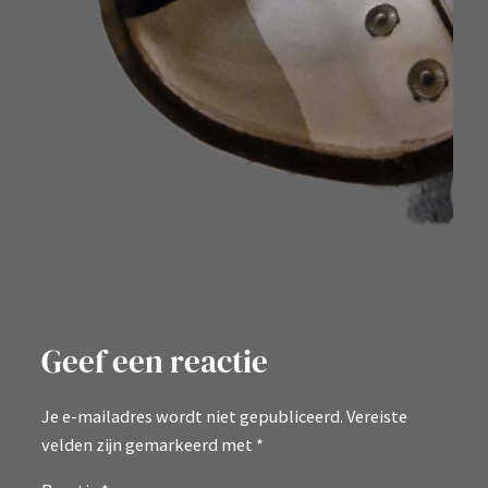
Geef een reactie
Je e-mailadres wordt niet gepubliceerd.
Vereiste
velden zijn gemarkeerd met
*