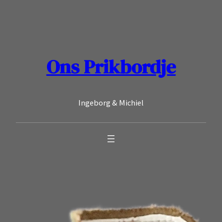
Ga
naar
de
inhoud
Ons Prikbordje
Ingeborg & Michiel