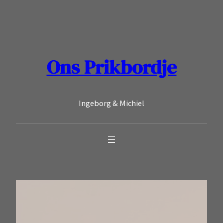
Ga
naar
de
inhoud
Ons Prikbordje
Ingeborg & Michiel