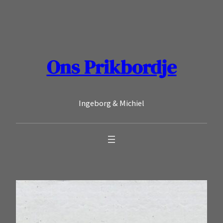
Ga
naar
de
inhoud
Ons Prikbordje
Ingeborg & Michiel