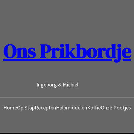
Ons Prikbordje
Ingeborg & Michiel
Home
Op Stap
Recepten
Hulpmiddelen
Koffie
Onze Pootjes