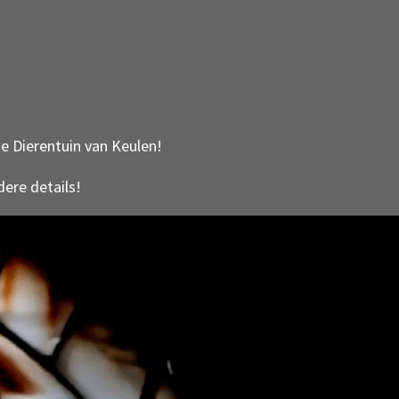
e Dierentuin van Keulen!
dere details!