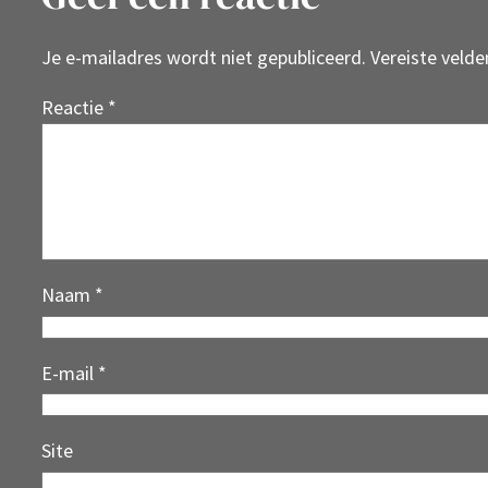
Je e-mailadres wordt niet gepubliceerd.
Vereiste veld
Reactie
*
Naam
*
E-mail
*
Site