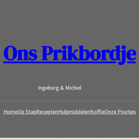
Ons Prikbordje
Ingeborg & Michiel
Home
Op Stap
Recepten
Hulpmiddelen
Koffie
Onze Pootjes