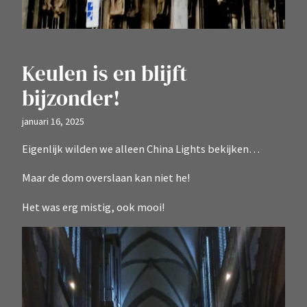
Keulen is en blijft
bijzonder!
januari 16, 2025
Eigenlijk wilden we alleen China Lights bekijken…
Maar de dom overslaan kan niet he!
Het was erg mistig, ook mooi!