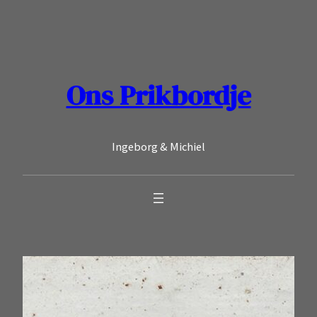
Ga
naar
de
inhoud
Ons Prikbordje
Ingeborg & Michiel