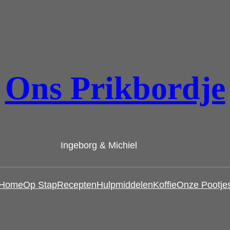
Ons Prikbordje
Ingeborg & Michiel
Home
Op Stap
Recepten
Hulpmiddelen
Koffie
Onze Pootje