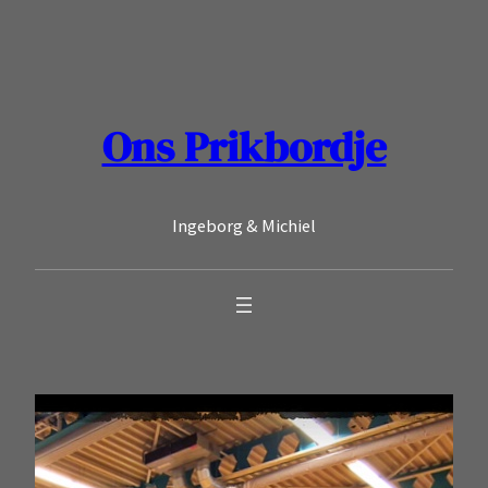
Ga
naar
de
inhoud
Ons Prikbordje
Ingeborg & Michiel