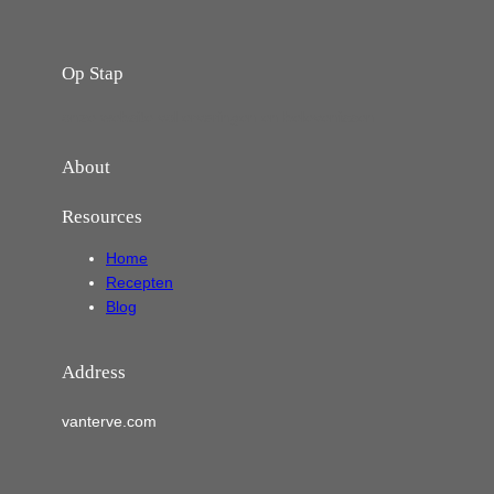
Op Stap
onze website vol ervaringen en belevenissen
About
Resources
Home
Recepten
Blog
Address
vanterve.com