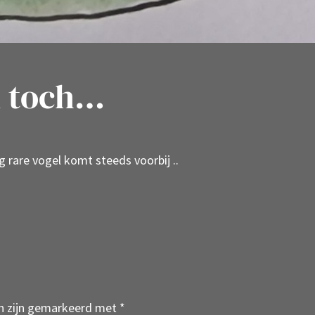
ed toch…
g rare vogel komt steeds voorbij ..
en zijn gemarkeerd met
*