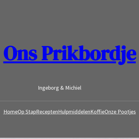
Ons Prikbordje
Ingeborg & Michiel
Home
Op Stap
Recepten
Hulpmiddelen
Koffie
Onze Pootjes