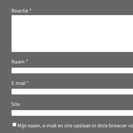
Reactie
*
Naam
*
E-mail
*
Site
Mijn naam, e-mail en site opslaan in deze browser v