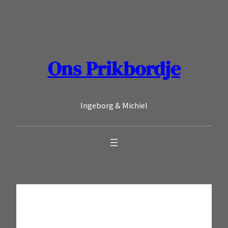
Ga
naar
de
inhoud
Ons Prikbordje
Ingeborg & Michiel