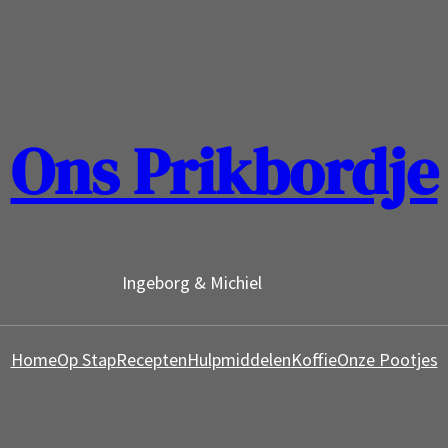
Ons Prikbordje
Ingeborg & Michiel
Home
Op Stap
Recepten
Hulpmiddelen
Koffie
Onze Pootjes