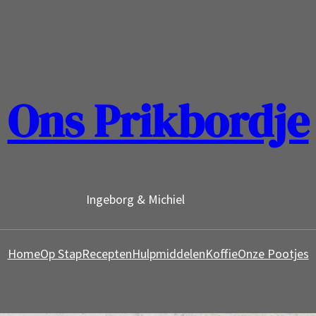
Ons Prikbordje
Ingeborg & Michiel
Home
Op Stap
Recepten
Hulpmiddelen
Koffie
Onze Pootjes