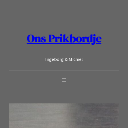
Ga
naar
de
inhoud
Ons Prikbordje
Ingeborg & Michiel