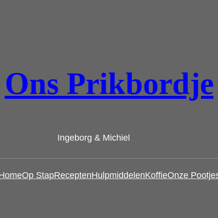
Ons Prikbordje
Ingeborg & Michiel
Home
Op Stap
Recepten
Hulpmiddelen
Koffie
Onze Pootje