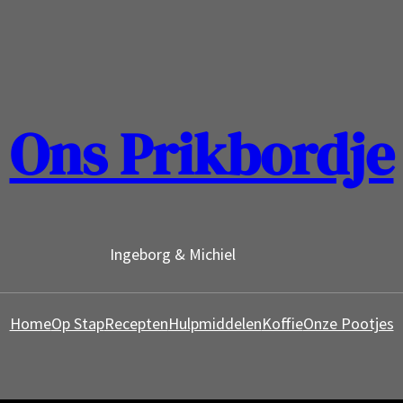
Ons Prikbordje
Ingeborg & Michiel
Home
Op Stap
Recepten
Hulpmiddelen
Koffie
Onze Pootjes