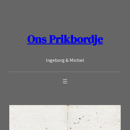
Ga
naar
de
inhoud
Ons Prikbordje
Ingeborg & Michiel