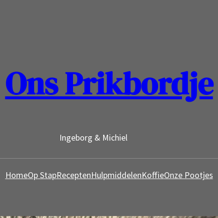
Ons Prikbordje
Ingeborg & Michiel
Home
Op Stap
Recepten
Hulpmiddelen
Koffie
Onze Pootjes