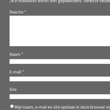
Je e-mailadres wordt niet gepubliceerd.
Vereiste veld
Reactie
*
Naam
*
E-mail
*
Site
Mijn naam, e-mail en site opslaan in deze browser v