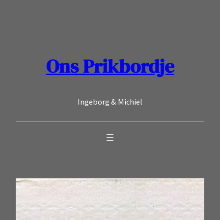
Ga
naar
de
inhoud
Ons Prikbordje
Ingeborg & Michiel