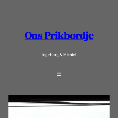
Ga
naar
de
inhoud
Ons Prikbordje
Ingeborg & Michiel